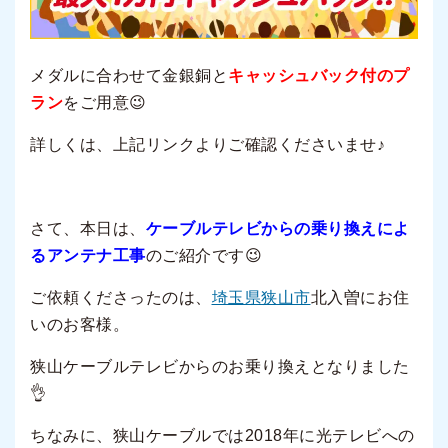
メダルに合わせて金銀銅と
キャッシュバック付のプ
ラン
をご用意😉
詳しくは、上記リンクよりご確認くださいませ♪
さて、本日は、
ケーブルテレビからの乗り換えによ
るアンテナ工事
のご紹介です😉
ご依頼くださったのは、
埼玉県狭山市
北入曽にお住
いのお客様。
狭山ケーブルテレビからのお乗り換えとなりました
👌
ちなみに、狭山ケーブルでは2018年に光テレビへの