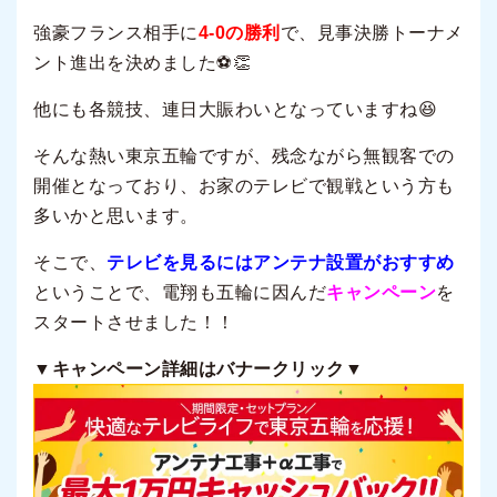
強豪フランス相手に
4-0の勝利
で、見事決勝トーナメ
ント進出を決めました⚽👏
他にも各競技、連日大賑わいとなっていますね😆
そんな熱い東京五輪ですが、残念ながら無観客での
開催となっており、お家のテレビで観戦という方も
多いかと思います。
そこで、
テレビを見るにはアンテナ設置がおすすめ
ということで、電翔も五輪に因んだ
キャンペーン
を
スタートさせました！！
▼キャンペーン詳細はバナークリック▼