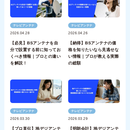
テレビアンテナ
テレビアンテナ
2026.04.28
2026.04.26
【必見】BSアンテナを自
【納得】BSアンテナの価
分で設置する前に知ってお
格を知りたいなら見逃せな
くべき情報｜プロとの違い
い情報｜プロが教える実際
を解説！
の総額
テレビアンテナ
テレビアンテナ
2026.03.30
2026.03.29
【プロ直伝】地デジアンテ
【明朗会計】地デジアンテ