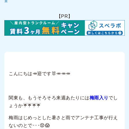
置
【PR】
こんにちは🥕迎です🐰🥕🥕🥕
関東も、もうそろそろ来週あたりには
梅雨入り
でし
ょうか☔☔☔☔
梅雨はじめっとした暑さと雨でアンテナ工事が行え
ないのとで･･･😟😱