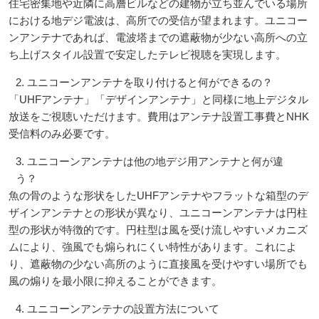
住宅密集地や近隣に高層ビルなどの建物が立ち並んでいる場所
における地デジ電波は、高所での受信が望まれます。ユニコー
ンアンテナであれば、電波塔までの遮蔽物が少ない高所への立
ち上げスタイル設置で安定したテレビ視聴を実現します。
2. ユニコーンアンテナを取り付けると何ができるの？
「UHFアンテナ」「デザインアンテナ」と同様に地上デジタル
放送をご視聴いただけます。費用はアンテナ設置工事費とNHK
受信料のみ必要です。
3. ユニコーンアンテナは他の地デジ用アンテナと何が違
う？
魚の骨のような形状をしたUHFアンテナやフラットな箱型のデ
ザインアンテナとの形状が異なり、ユニコーンアンテナは円柱
型の形状が特徴的です。円柱型は風を受け流しやすいメカニズ
ムにより、強風でも煽られにくい特性があります。これによ
り、遮蔽物の少ない高所のように直接風を受けやすい場所でも
風の煽りを最小限に抑えることができます。
4. ユニコーンアンテナの設置方法について