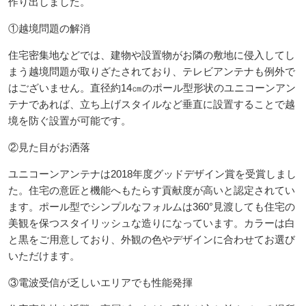
作り出しました。
①越境問題の解消
住宅密集地などでは、建物や設置物がお隣の敷地に侵入してし
まう越境問題が取りざたされており、テレビアンテナも例外で
はございません。直径約14㎝のポール型形状のユニコーンアン
テナであれば、立ち上げスタイルなど垂直に設置することで越
境を防ぐ設置が可能です。
②見た目がお洒落
ユニコーンアンテナは2018年度グッドデザイン賞を受賞しまし
た。住宅の意匠と機能へもたらす貢献度が高いと認定されてい
ます。ポール型でシンプルなフォルムは360°見渡しても住宅の
美観を保つスタイリッシュな造りになっています。カラーは白
と黒をご用意しており、外観の色やデザインに合わせてお選び
いただけます。
③電波受信が乏しいエリアでも性能発揮