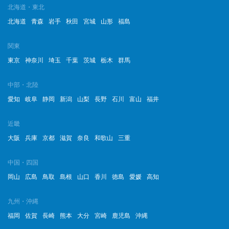
北海道・東北
北海道
青森
岩手
秋田
宮城
山形
福島
関東
東京
神奈川
埼玉
千葉
茨城
栃木
群馬
中部・北陸
愛知
岐阜
静岡
新潟
山梨
長野
石川
富山
福井
近畿
大阪
兵庫
京都
滋賀
奈良
和歌山
三重
中国・四国
岡山
広島
鳥取
島根
山口
香川
徳島
愛媛
高知
九州・沖縄
福岡
佐賀
長崎
熊本
大分
宮崎
鹿児島
沖縄