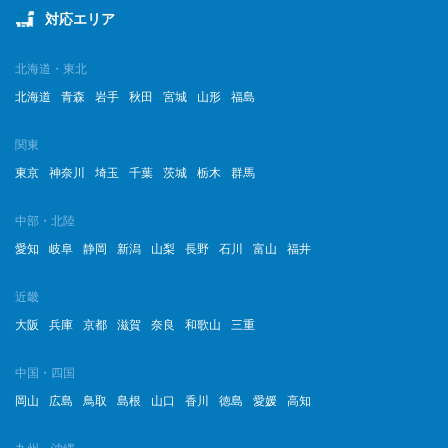
対応エリア
北海道・東北
北海道
青森
岩手
秋田
宮城
山形
福島
関東
東京
神奈川
埼玉
千葉
茨城
栃木
群馬
中部・北陸
愛知
岐阜
静岡
新潟
山梨
長野
石川
富山
福井
近畿
大阪
兵庫
京都
滋賀
奈良
和歌山
三重
中国・四国
岡山
広島
鳥取
島根
山口
香川
徳島
愛媛
高知