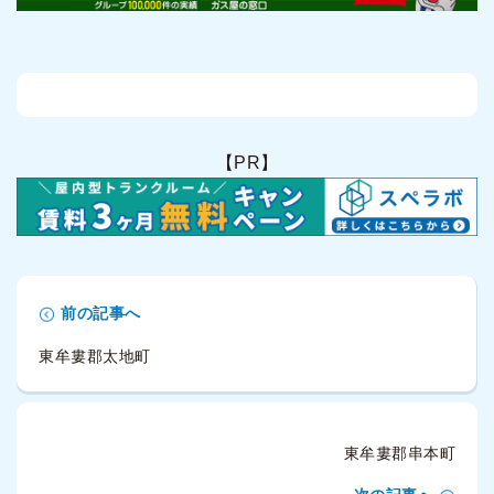
【PR】
前の記事へ
東牟婁郡太地町
東牟婁郡串本町