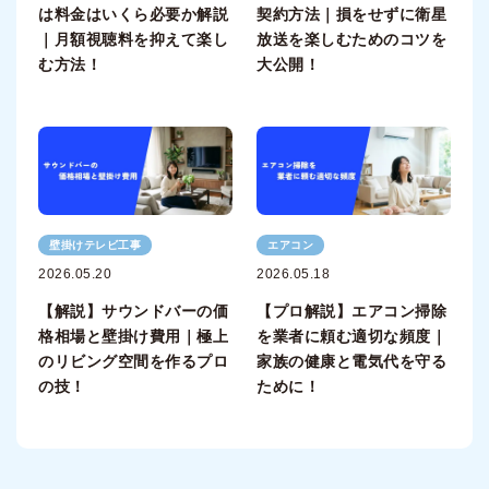
は料金はいくら必要か解説
契約方法｜損をせずに衛星
｜月額視聴料を抑えて楽し
放送を楽しむためのコツを
む方法！
大公開！
壁掛けテレビ工事
エアコン
2026.05.20
2026.05.18
【解説】サウンドバーの価
【プロ解説】エアコン掃除
格相場と壁掛け費用｜極上
を業者に頼む適切な頻度｜
のリビング空間を作るプロ
家族の健康と電気代を守る
の技！
ために！