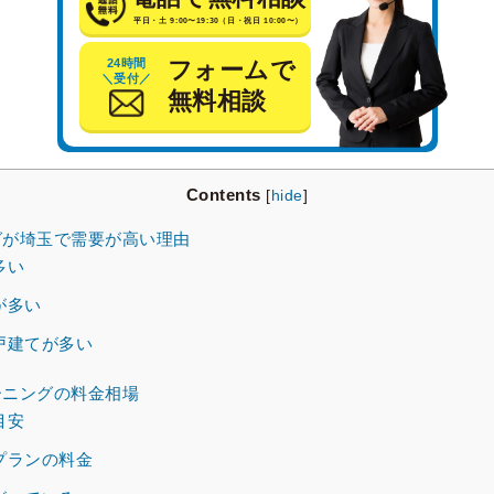
平日・土 9:00〜19:30（日・祝日 10:00〜）
24時間
フォームで
＼受付／
無料相談
Contents
[
hide
]
が埼玉で需要が高い理由
多い
が多い
戸建てが多い
ニングの料金相場
目安
プランの料金