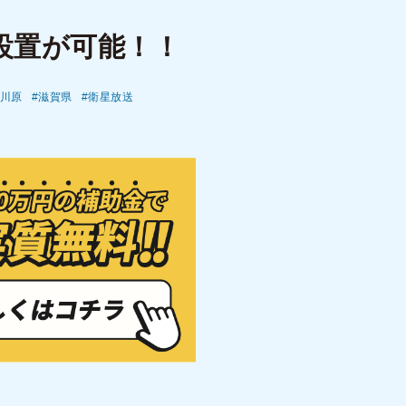
設置が可能！！
川原
滋賀県
衛星放送