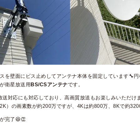
スを壁面にビス止めしてアンテナ本体を固定しています🔧円
が衛星放送用
BS/CSアンテナ
です。
K放送対応にも対応しており、高画質放送もお楽しみいただけ
K）の画素数が約200万ですが、4Kは約800万、8Kで約320
完了😆👏