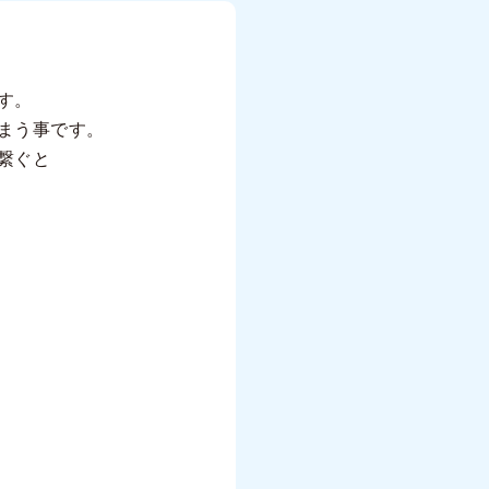
す。
まう事です。
繋ぐと