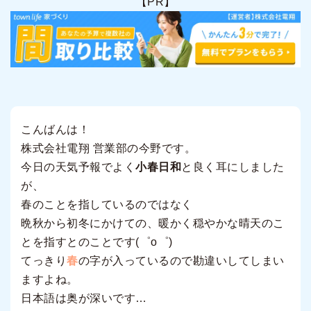
【PR】
こんばんは！
株式会社電翔 営業部の今野です。
今日の天気予報でよく
小春日和
と良く耳にしました
が、
春のことを指しているのではなく
晩秋から初冬にかけての、暖かく穏やかな晴天のこ
とを指すとのことです(゜o゜)
てっきり
春
の字が入っているので勘違いしてしまい
ますよね。
日本語は奥が深いです…