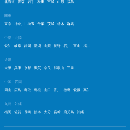
北海道
青森
岩手
秋田
宮城
山形
福島
関東
東京
神奈川
埼玉
千葉
茨城
栃木
群馬
中部・北陸
愛知
岐阜
静岡
新潟
山梨
長野
石川
富山
福井
近畿
大阪
兵庫
京都
滋賀
奈良
和歌山
三重
中国・四国
岡山
広島
鳥取
島根
山口
香川
徳島
愛媛
高知
九州・沖縄
福岡
佐賀
長崎
熊本
大分
宮崎
鹿児島
沖縄