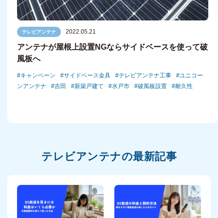
2022.05.21
テレビアンテナ
アンテナが屋根上設置NGならサイドベースを使って破
風板へ
キャンペーン
サイドベース金具
テレビアンテナ工事
ユニコー
ンアンテナ
吉田
新築戸建て
水戸市
破風板設置
耐久性
テレビアンテナの最新記事