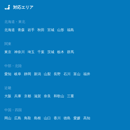
対応エリア
北海道・東北
北海道
青森
岩手
秋田
宮城
山形
福島
関東
東京
神奈川
埼玉
千葉
茨城
栃木
群馬
中部・北陸
愛知
岐阜
静岡
新潟
山梨
長野
石川
富山
福井
近畿
大阪
兵庫
京都
滋賀
奈良
和歌山
三重
中国・四国
岡山
広島
鳥取
島根
山口
香川
徳島
愛媛
高知