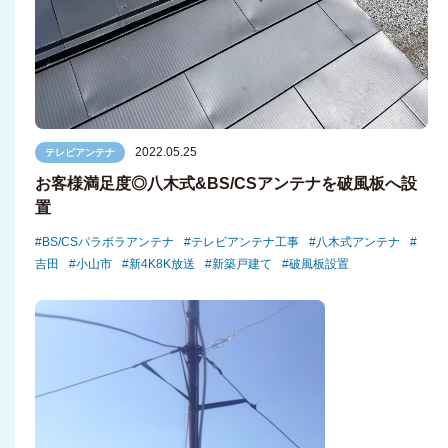
2022.05.25
テレビアンテナ
お客様満足度◎八木式&BS/CSアンテナを破風板へ設
置
BS/CSパラボラアンテナ
テレビアンテナ工事
八木式アンテナ
吉田
小山市
新4K8K放送
新築戸建て
破風板設置