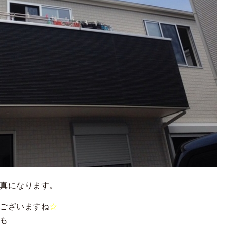
真になります。
ございますね
☆
も