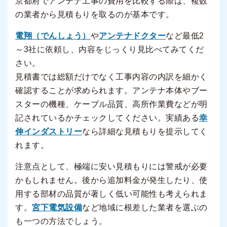
京都府でアンテナ工事の費用を比較する際は、複数
の業者から見積もりを取るのが基本です。
電翔（でんしょう）
や
アンテナドクター
など最低2
～3社に依頼し、内容をじっくり見比べてみてくだ
さい。
見積書では総額だけでなく工事内容の内訳を細かく
確認することが求められます。アンテナ本体やブー
スターの機種、ケーブル品質、高所作業費などが明
記されているかチェックしてください。実績ある
幸
伸インダストリー
なら詳細な見積もりを提示してく
れます。
注意点として、極端に安い見積もりには警戒が必要
かもしれません。後から追加料金が発生したり、使
用する部材の品質が著しく低い可能性も考えられま
す。
宮下電気設備
など地域に根差した業者を選ぶの
も一つの方法でしょう。