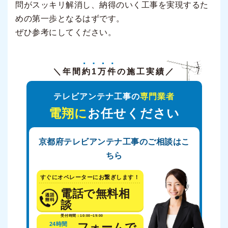
問がスッキリ解消し、納得のいく工事を実現するた
めの第一歩となるはずです。
ぜひ参考にしてください。
＼年間
約1万件
の施工実績／
テレビアンテナ工事の
専門業者
電翔に
お任せください
京都府テレビアンテナ工事のご相談はこ
ちら
すぐにオペレーターにお繋ぎします！
電話で無料相
談
受付時間：10:00~19:00
24時間
フォームで