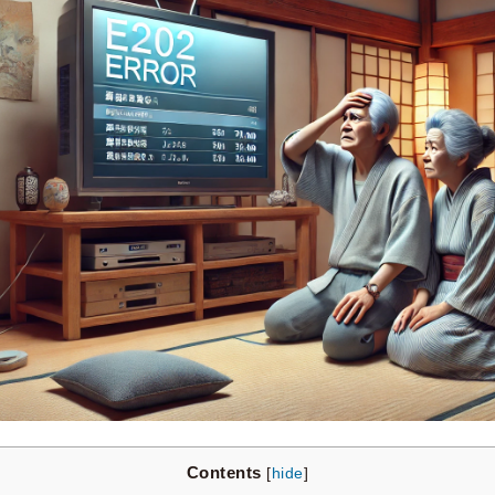
Contents
[
hide
]