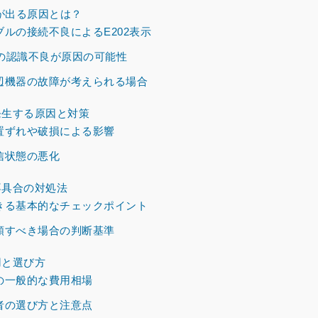
示が出る原因とは？
ルの接続不良によるE202表示
ドの認識不良が原因の可能性
辺機器の故障が考えられる場合
生する原因と対策
置ずれや破損による影響
信状態の悪化
不具合の対処法
きる基本的なチェックポイント
頼すべき場合の判断基準
用と選び方
の一般的な費用相場
者の選び方と注意点