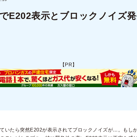
でE202表示とブロックノイズ
【PR】
ていたら突然E202が表示されてブロックノイズが…。もし