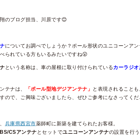
翔のブログ担当、川原です😊
ナ
についてお調べでしょうか？ポール形状のユニコーンアン
べられている方もいるみたいですね😲
ナ
という名称は、車の屋根に取り付けられている
カーラジオ
ンテナは、
「ポール型地デジアンテナ」
と表現されることも
すので、ご興味ございましたら、ぜひご参考になさってくだ
、
兵庫県西宮市
薬師町に新築を建てられたお客様。
BS/CSアンテナ
とセットで
ユニコーンアンテナ
の設置を行う