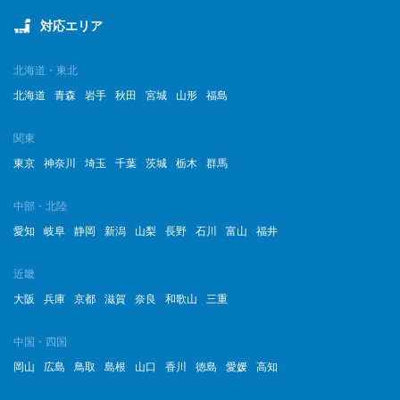
対応エリア
北海道・東北
北海道
青森
岩手
秋田
宮城
山形
福島
関東
東京
神奈川
埼玉
千葉
茨城
栃木
群馬
中部・北陸
愛知
岐阜
静岡
新潟
山梨
長野
石川
富山
福井
近畿
大阪
兵庫
京都
滋賀
奈良
和歌山
三重
中国・四国
岡山
広島
鳥取
島根
山口
香川
徳島
愛媛
高知