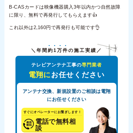
B-CASカードは映像機器購入3年以内かつ自然故障
に限り、無料で再発行してもらえます👍
これ以外は2,160円で再発行も可能です👌
＼年間
約1万件
の施工実績／
テレビアンテナ工事の
専門業者
電翔に
お任せください
アンテナ交換、新規設置のご相談は電翔
にお任せください
すぐにオペレーターにお繋ぎします！
電話で無料相
談