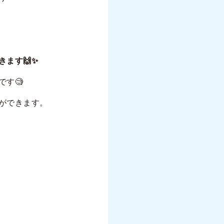
ます🙌✨
す🧐
ができます。