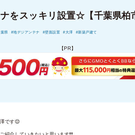
テナをスッキリ設置☆【千葉県柏
千葉県
地デジアンテナ
壁面設置
大澤
新築戸建て
【PR】
澤です😌
ご紹介していきたいと思います❗❗