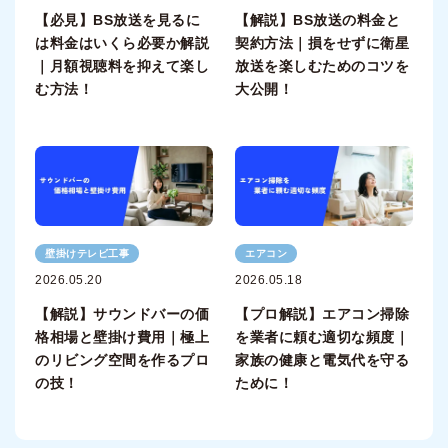
【必見】BS放送を見るに
【解説】BS放送の料金と
は料金はいくら必要か解説
契約方法｜損をせずに衛星
｜月額視聴料を抑えて楽し
放送を楽しむためのコツを
む方法！
大公開！
壁掛けテレビ工事
エアコン
2026.05.20
2026.05.18
【解説】サウンドバーの価
【プロ解説】エアコン掃除
格相場と壁掛け費用｜極上
を業者に頼む適切な頻度｜
のリビング空間を作るプロ
家族の健康と電気代を守る
の技！
ために！