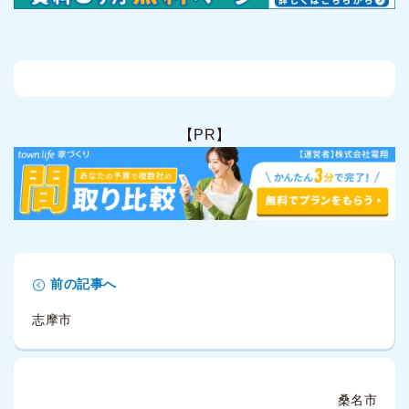
【PR】
前の記事へ
志摩市
桑名市