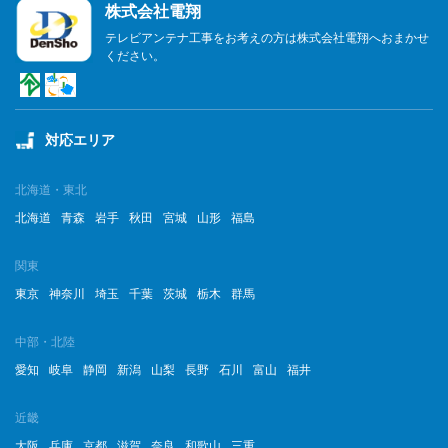
株式会社電翔
テレビアンテナ工事をお考えの方は株式会社電翔へおまかせ
ください。
対応エリア
北海道・東北
北海道
青森
岩手
秋田
宮城
山形
福島
関東
東京
神奈川
埼玉
千葉
茨城
栃木
群馬
中部・北陸
愛知
岐阜
静岡
新潟
山梨
長野
石川
富山
福井
近畿
大阪
兵庫
京都
滋賀
奈良
和歌山
三重