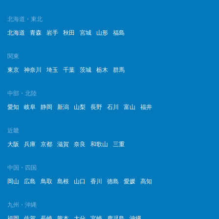
北海道・東北
北海道
青森
岩手
秋田
宮城
山形
福島
関東
東京
神奈川
埼玉
千葉
茨城
栃木
群馬
中部・北陸
愛知
岐阜
静岡
新潟
山梨
長野
石川
富山
福井
近畿
大阪
兵庫
京都
滋賀
奈良
和歌山
三重
中国・四国
岡山
広島
鳥取
島根
山口
香川
徳島
愛媛
高知
九州・沖縄
福岡
佐賀
長崎
熊本
大分
宮崎
鹿児島
沖縄