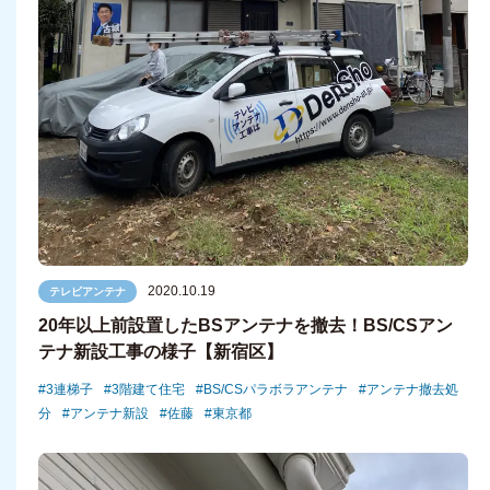
2020.10.19
テレビアンテナ
20年以上前設置したBSアンテナを撤去！BS/CSアン
テナ新設工事の様子【新宿区】
3連梯子
3階建て住宅
BS/CSパラボラアンテナ
アンテナ撤去処
分
アンテナ新設
佐藤
東京都