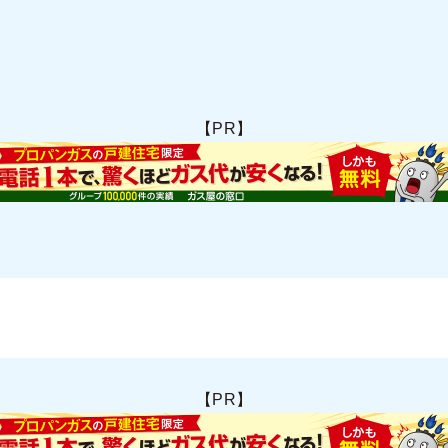
【PR】
【PR】