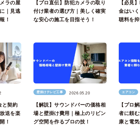
メラの屋
【プロ直伝】防犯カメラの取り
【必見】
に｜見逃
付け業者の選び方｜美しく確実
金はいく
報！
な安心の施工を目指そう！
聴料を抑
壁掛けテレビ工事
エアコン
2
2026.05.20
金と契約
【解説】サウンドバーの価格相
【プロ解
放送を楽
場と壁掛け費用｜極上のリビン
者に頼む
開！
グ空間を作るプロの技！
康と電気