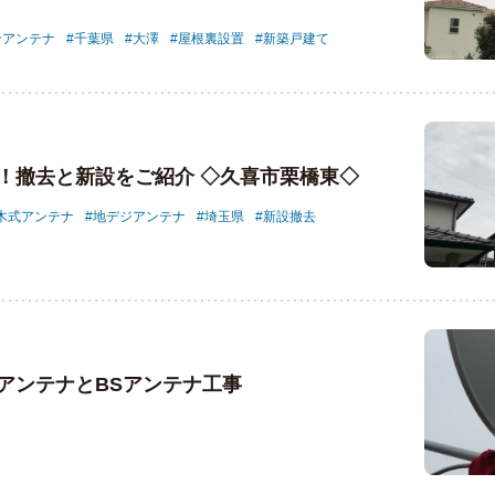
ンアンテナ
千葉県
大澤
屋根裏設置
新築戸建て
！撤去と新設をご紹介 ◇久喜市栗橋東◇
木式アンテナ
地デジアンテナ
埼玉県
新設撤去
アンテナとBSアンテナ工事