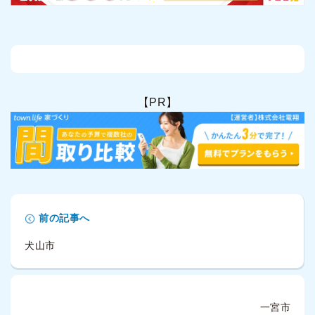
【PR】
前の記事へ
犬山市
一宮市