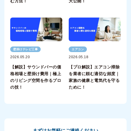
む方法！
大公開！
壁掛けテレビ工事
エアコン
2026.05.20
2026.05.18
【解説】サウンドバーの価
【プロ解説】エアコン掃除
格相場と壁掛け費用｜極上
を業者に頼む適切な頻度｜
のリビング空間を作るプロ
家族の健康と電気代を守る
の技！
ために！
まずはお気軽にご連絡ください