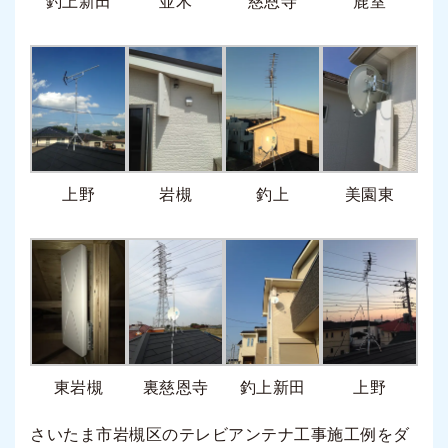
釣上新田
並木
慈恩寺
鹿室
上野
岩槻
釣上
美園東
東岩槻
裏慈恩寺
釣上新田
上野
さいたま市岩槻区のテレビアンテナ工事施工例をダ