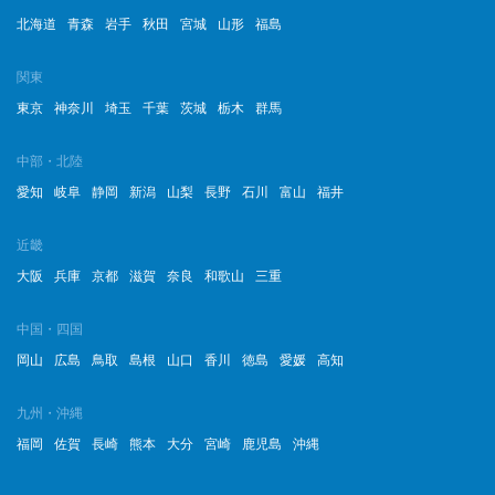
北海道
青森
岩手
秋田
宮城
山形
福島
関東
東京
神奈川
埼玉
千葉
茨城
栃木
群馬
中部・北陸
愛知
岐阜
静岡
新潟
山梨
長野
石川
富山
福井
近畿
大阪
兵庫
京都
滋賀
奈良
和歌山
三重
中国・四国
岡山
広島
鳥取
島根
山口
香川
徳島
愛媛
高知
九州・沖縄
福岡
佐賀
長崎
熊本
大分
宮崎
鹿児島
沖縄