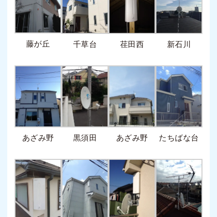
藤が丘
千草台
荏田西
新石川
あざみ野
黒須田
あざみ野
たちばな台