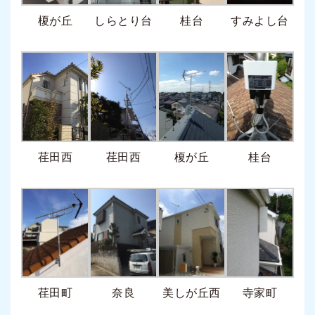
榎が丘
しらとり台
桂台
すみよし台
荏田西
荏田西
榎が丘
桂台
荏田町
奈良
美しが丘西
寺家町