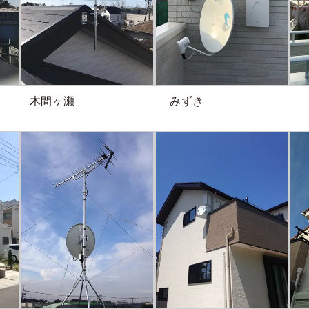
木間ヶ瀬
みずき