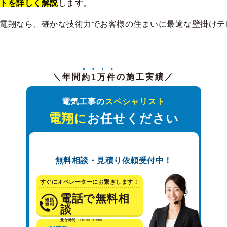
トを詳しく解説
します。
電翔なら、確かな技術力でお客様の住まいに最適な壁掛けテ
＼年間
約1万件
の施工実績／
電気工事の
スペシャリスト
電翔に
お任せください
無料相談・見積り依頼受付中！
すぐにオペレーターにお繋ぎします！
電話で無料相
談
受付時間：10:00~19:00