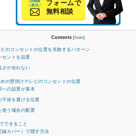
24時間
フォームで
＼受付／
無料相談
Contents
[
hide
]
ビのコンセントの位置を失敗するパターン
ンセントを設置
高さが合わない
めの壁掛けテレビのコンセントの位置
部への設置が基本
の干渉を避ける位置
を使う場合の配置
Yでできること
配線カバー）で隠す方法