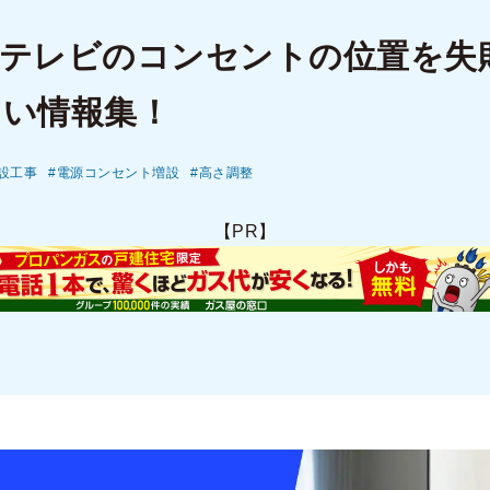
けテレビのコンセントの位置を失
たい情報集！
設工事
電源コンセント増設
高さ調整
【PR】