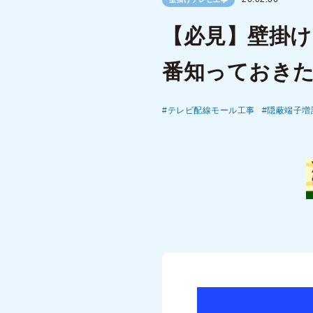
【必見】壁掛
番知っておき
テレビ配線モール工事
隠蔽端子増