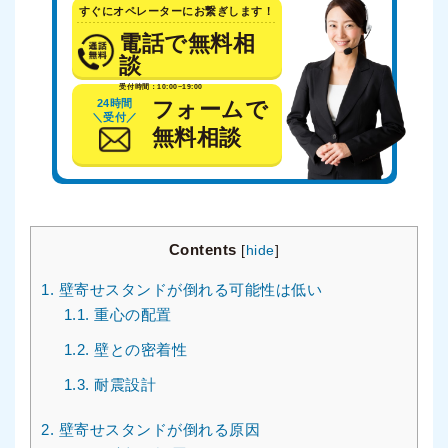
すぐにオペレーターにお繋ぎします！
電話で無料相
談
受付時間：10:00~19:00
24時間
フォームで
＼受付／
無料相談
Contents
[
hide
]
1.
壁寄せスタンドが倒れる可能性は低い
1.1.
重心の配置
1.2.
壁との密着性
1.3.
耐震設計
2.
壁寄せスタンドが倒れる原因