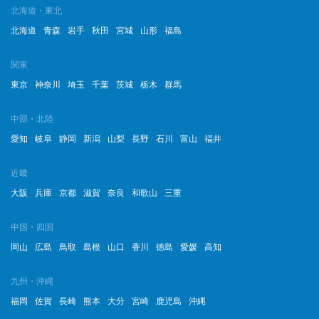
北海道・東北
北海道
青森
岩手
秋田
宮城
山形
福島
関東
東京
神奈川
埼玉
千葉
茨城
栃木
群馬
中部・北陸
愛知
岐阜
静岡
新潟
山梨
長野
石川
富山
福井
近畿
大阪
兵庫
京都
滋賀
奈良
和歌山
三重
中国・四国
岡山
広島
鳥取
島根
山口
香川
徳島
愛媛
高知
九州・沖縄
福岡
佐賀
長崎
熊本
大分
宮崎
鹿児島
沖縄