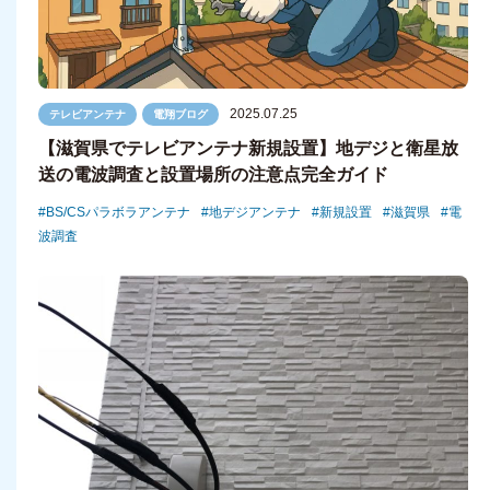
2025.07.25
テレビアンテナ
電翔ブログ
【滋賀県でテレビアンテナ新規設置】地デジと衛星放
送の電波調査と設置場所の注意点完全ガイド
BS/CSパラボラアンテナ
地デジアンテナ
新規設置
滋賀県
電
波調査