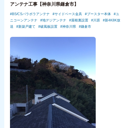
アンテナ工事【神奈川県鎌倉市】
BS/CSパラボラアンテナ
サイドベース金具
ブースター本体
ユ
ニコーンアンテナ
地デジアンテナ
屋根裏設置
川原
新4K8K放
送
新築戸建て
破風板設置
神奈川県
鎌倉市