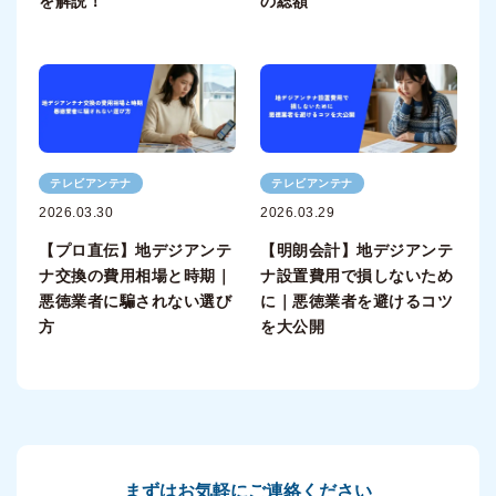
を解説！
の総額
テレビアンテナ
テレビアンテナ
2026.03.30
2026.03.29
【プロ直伝】地デジアンテ
【明朗会計】地デジアンテ
ナ交換の費用相場と時期｜
ナ設置費用で損しないため
悪徳業者に騙されない選び
に｜悪徳業者を避けるコツ
方
を大公開
まずはお気軽にご連絡ください