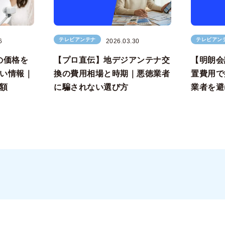
テレビアンテナ
テレビアン
6
2026.03.30
の価格を
【プロ直伝】地デジアンテナ交
【明朗会
い情報｜
換の費用相場と時期｜悪徳業者
置費用で
額
に騙されない選び方
業者を避