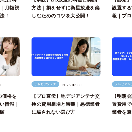
｜月額視
方法｜損をせずに衛星放送を楽
設置する
法！
しむためのコツを大公開！
報｜プロ
テレビアンテナ
テレビアン
6
2026.03.30
の価格を
【プロ直伝】地デジアンテナ交
【明朗会
い情報｜
換の費用相場と時期｜悪徳業者
置費用で
額
に騙されない選び方
業者を避