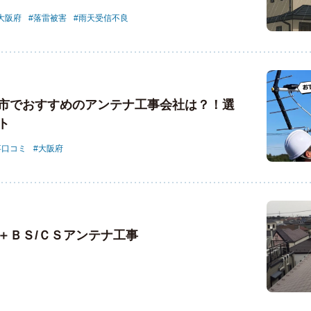
大阪府
落雷被害
雨天受信不良
市でおすすめのアンテナ工事会社は？！選
ト
事口コミ
大阪府
＋ＢＳ/ＣＳアンテナ工事