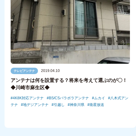
2019.04.10
テレビアンテナ
アンテナは何を設置する？将来を考えて選ぶのが〇！
◆川崎市麻生区◆
4K8K対応アンテナ
BS/CSパラボラアンテナ
ムカイ
八木式アン
テナ
地デジアンテナ
引越し
神奈川県
衛星放送