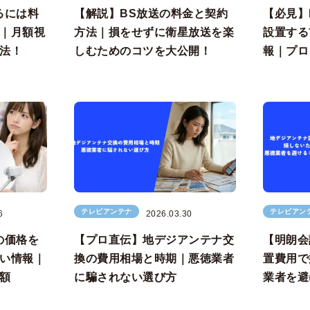
るには料
【解説】BS放送の料金と契約
【必見】
｜月額視
方法｜損をせずに衛星放送を楽
設置する
法！
しむためのコツを大公開！
報｜プロ
テレビアンテナ
テレビアン
6
2026.03.30
の価格を
【プロ直伝】地デジアンテナ交
【明朗会
い情報｜
換の費用相場と時期｜悪徳業者
置費用で
額
に騙されない選び方
業者を避