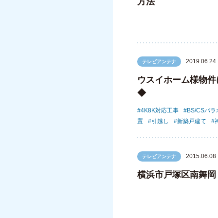
方法
2019.06.24
テレビアンテナ
ウスイホーム様物件
◆
4K8K対応工事
BS/CSパ
置
引越し
新築戸建て
2015.06.08
テレビアンテナ
横浜市戸塚区南舞岡 