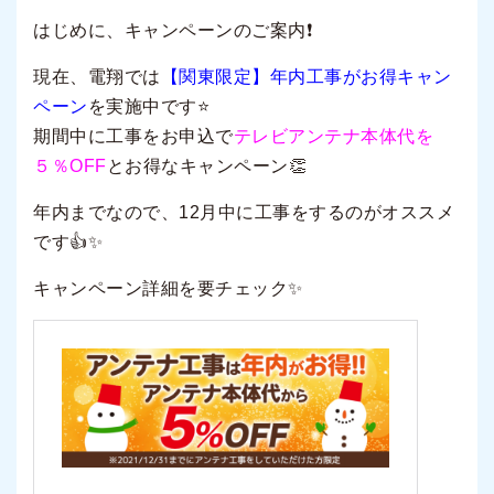
はじめに、キャンペーンのご案内❗️
現在、電翔では
【関東限定】年内工事がお得キャン
ペーン
を実施中です⭐️
期間中に工事をお申込で
テレビアンテナ本体代を
５％OFF
とお得なキャンペーン👏
年内までなので、
12月中
に工事をするのがオススメ
です👍✨
キャンペーン詳細を要チェック
✨