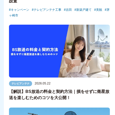
設置
キャンペーン
テレビアンテナ工事
吉田
新築戸建て
美観
茅
ヶ崎市
2026.05.22
テレビアンテナ
【解説】BS放送の料金と契約方法｜損をせずに衛星放
送を楽しむためのコツを大公開！