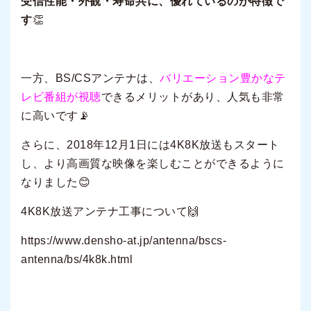
受信性能・外観・寿命共に、優れているのが特徴で
す
👏
一方、BS/CSアンテナは、
バリエーション豊かなテ
レビ番組が視聴
できるメリットがあり、人気も非常
に高いです📡
さらに、2018年12月1日には
4K8K放送もスタート
し、より高画質な映像を楽しむことができるように
なりました😊
4K8K
放送アンテナ工事について
🙌
https://www.densho-at.jp/antenna/bscs-
antenna/bs/4k8k.html