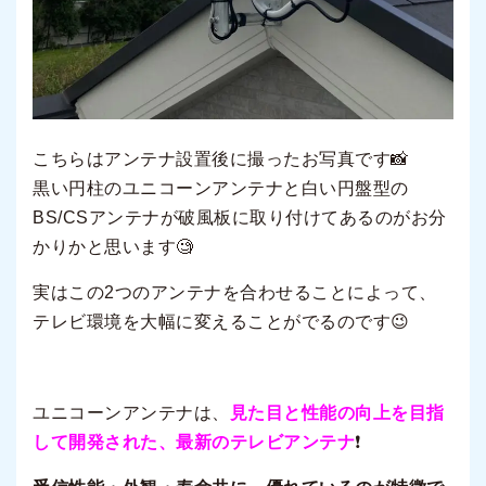
こちらはアンテナ設置後に撮ったお写真です📸
黒い円柱のユニコーンアンテナ
と白い
円盤型の
BS/CSアンテナ
が破風板に取り付けてあるのがお分
かりかと思います🧐
実はこの2つのアンテナを合わせることによって、
テレビ環境を大幅に変えることがでるのです😉
ユニコーンアンテナは、
見た目と性能の向上を目指
して開発された、最新のテレビアンテナ
❗️