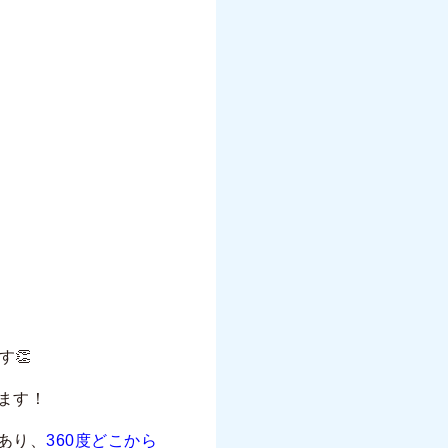
す👏
ます！
あり、
360度どこから