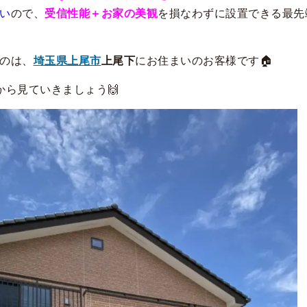
い
ので、
受信性能＋お家の美観
を損なわずに設置できる最先
のは、
埼玉県上尾市
上尾下
にお住まいのお客様です🏠
から見ていきましょう
🙌