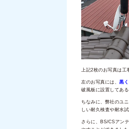
上記2枚のお写真は工
左のお写真には、
黒く
破風板に設置してある
ちなみに、弊社のユニ
しい耐久検査や耐水試
さらに、BS/CSア