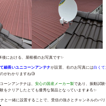
事後における、屋根横のお写真です✨
て細長いユニコーンアンテナ
が設置、右のお写真には
白くて
のがわかりますね🧐
コーンアンテナは、
安心の国産メーカー製
であり、
振動試験
験をクリアしたとても優秀な製品となっています📡💪✨
ンテナと一緒に設置することで、受信の強さとチャンネルのバ