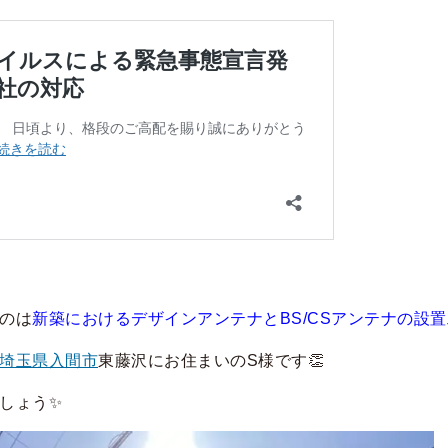
のは
新築におけるデザインアンテナとBS/CSアンテナの設
埼玉県入間市
東藤沢にお住まいのS様です👏
しょう
✨