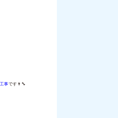
置工事
です👨‍🔧