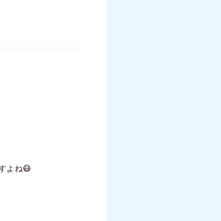
すよね
😷