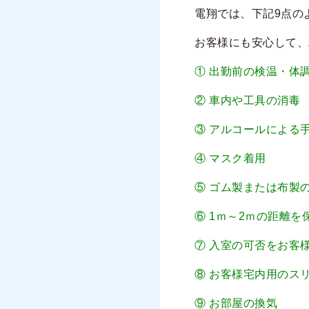
電翔では、下記9点の
お客様にも安心して、
① 出勤前の検温・体
② 車内や工具の消毒
③ アルコールによる
④ マスク着用
⑤ ゴム製または布製
⑥ 1ｍ～2ｍの距離を
⑦ 入室の可否をお客
⑧ お客様宅内用のス
⑨
お部屋の換気