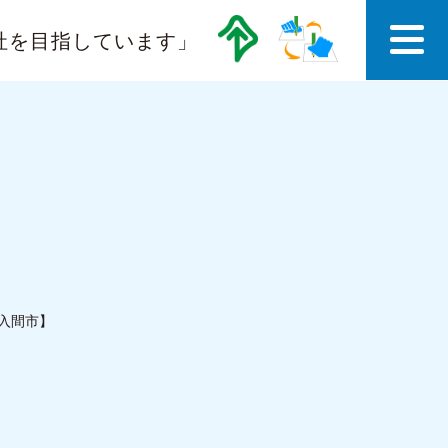
社を目指しています」
県入間市】