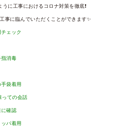
ように工事におけるコロナ対策を徹底❗️
工事に臨んでいただくことができます
✨
調チェック
手指消毒
の手袋着用
保っての会話
様に確認
リッパ着用