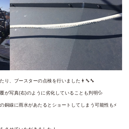
り、ブースターの点検を行いました👨‍🔧🔧
覆が写真(右)のように劣化していることも判明💦
の銅線に雨水があたるとショートしてしまう可能性も⚡