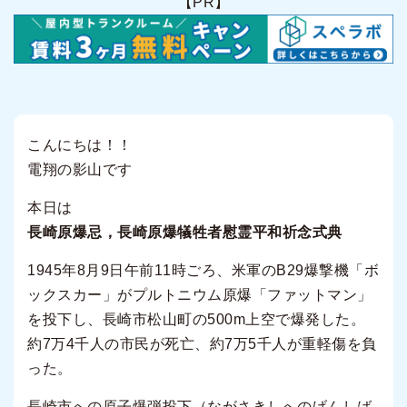
【PR】
こんにちは！！
電翔の影山です
本日は
長崎原爆忌，長崎原爆犠牲者慰霊平和祈念式典
1945年8月9日午前11時ごろ、米軍のB29爆撃機「ボ
ックスカー」がプルトニウム原爆「ファットマン」
を投下し、長崎市松山町の500m上空で爆発した。
約7万4千人の市民が死亡、約7万5千人が重軽傷を負
った。
長崎市への原子爆弾投下（ながさきしへのげんしば