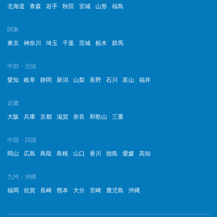
北海道
青森
岩手
秋田
宮城
山形
福島
関東
東京
神奈川
埼玉
千葉
茨城
栃木
群馬
中部・北陸
愛知
岐阜
静岡
新潟
山梨
長野
石川
富山
福井
近畿
大阪
兵庫
京都
滋賀
奈良
和歌山
三重
中国・四国
岡山
広島
鳥取
島根
山口
香川
徳島
愛媛
高知
九州・沖縄
福岡
佐賀
長崎
熊本
大分
宮崎
鹿児島
沖縄