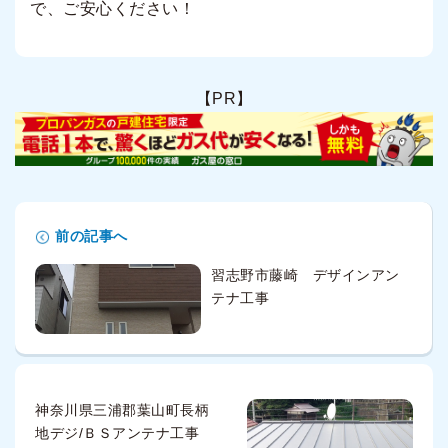
で、ご安心ください！
【PR】
前の記事へ
習志野市藤崎 デザインアン
テナ工事
神奈川県三浦郡葉山町長柄
地デジ/ＢＳアンテナ工事