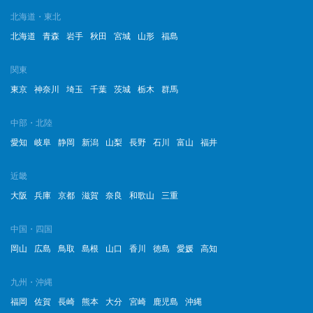
北海道・東北
北海道
青森
岩手
秋田
宮城
山形
福島
関東
東京
神奈川
埼玉
千葉
茨城
栃木
群馬
中部・北陸
愛知
岐阜
静岡
新潟
山梨
長野
石川
富山
福井
近畿
大阪
兵庫
京都
滋賀
奈良
和歌山
三重
中国・四国
岡山
広島
鳥取
島根
山口
香川
徳島
愛媛
高知
九州・沖縄
福岡
佐賀
長崎
熊本
大分
宮崎
鹿児島
沖縄