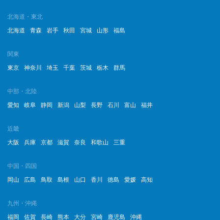
北海道・東北
北海道
青森
岩手
秋田
宮城
山形
福島
関東
東京
神奈川
埼玉
千葉
茨城
栃木
群馬
中部・北陸
愛知
岐阜
静岡
新潟
山梨
長野
石川
富山
福井
近畿
大阪
兵庫
京都
滋賀
奈良
和歌山
三重
中国・四国
岡山
広島
鳥取
島根
山口
香川
徳島
愛媛
高知
九州・沖縄
福岡
佐賀
長崎
熊本
大分
宮崎
鹿児島
沖縄