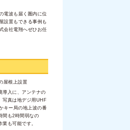
の電波も届く圏内に位
屋設置もできる事例も
式会社電翔へぜひお任
の屋根上設置
境導入に、アンテナの
。写真は地デジ用UHF
ほかキー局の地上波の番
時間も2時間弱なの
作業も可能です。