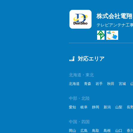
株式会社電翔
テレビアンテナ工
対応エリア
北海道・東北
北海道
青森
岩手
秋田
宮城
中部・北陸
愛知
岐阜
静岡
新潟
山梨
長
中国・四国
岡山
広島
鳥取
島根
山口
香