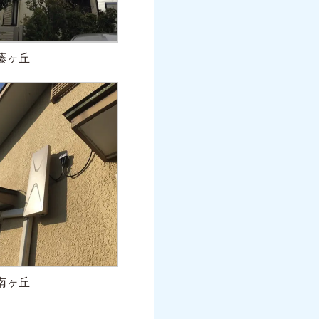
藤ヶ丘
南ヶ丘