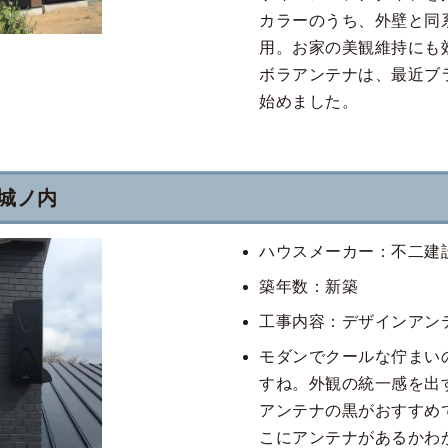
カラーのうち、外壁と同
用。お家の美観維持にも
ボラアンテナは、最近ブ
始めました。
城ノ内
ハウスメーカー：不二建
築年数：新築
工事内容：デザインアン
モダンでクールな佇まい
すね。外観の統一感を出
アンテナの黒がおすすめ
こにアンテナがあるかわ