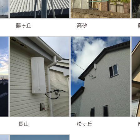
藤ヶ丘
高砂
長山
松ヶ丘