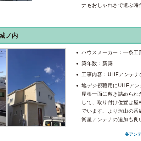
ナもおしゃれさで選ぶ時
城ノ内
ハウスメーカー：一条工
築年数：新築
工事内容：UHFアンテ
地デジ視聴用にUHFア
屋根一面に敷き詰められ
して、取り付け位置は屋
でいます。より沢山の番
衛星アンテナの追加も良
各アン