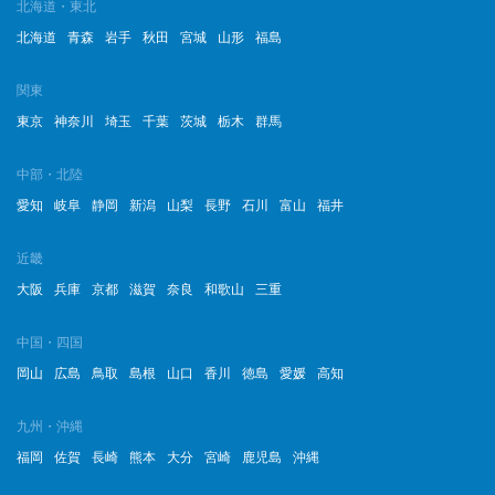
北海道・東北
北海道
青森
岩手
秋田
宮城
山形
福島
関東
東京
神奈川
埼玉
千葉
茨城
栃木
群馬
中部・北陸
愛知
岐阜
静岡
新潟
山梨
長野
石川
富山
福井
近畿
大阪
兵庫
京都
滋賀
奈良
和歌山
三重
中国・四国
岡山
広島
鳥取
島根
山口
香川
徳島
愛媛
高知
九州・沖縄
福岡
佐賀
長崎
熊本
大分
宮崎
鹿児島
沖縄