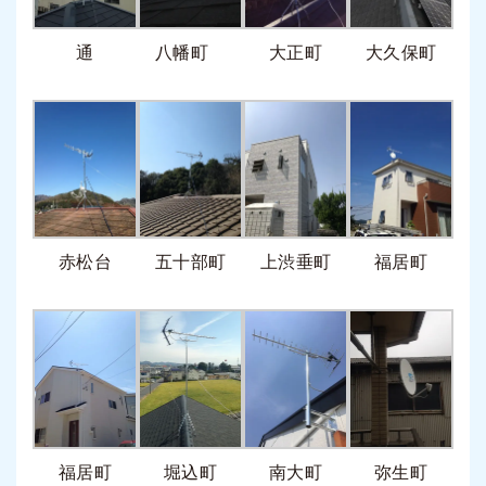
通
八幡町
大正町
大久保町
赤松台
五十部町
上渋垂町
福居町
福居町
堀込町
南大町
弥生町