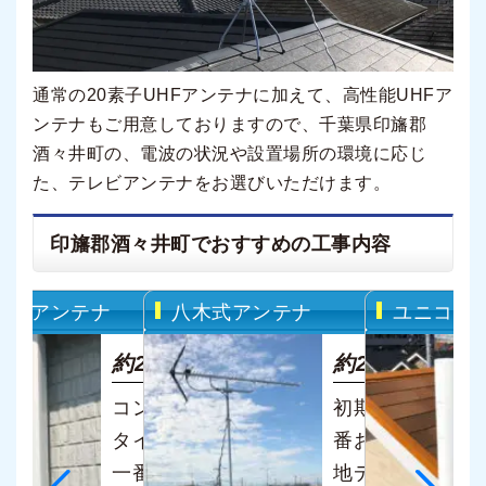
通常の20素子UHFアンテナに加えて、高性能UHFア
ンテナもご用意しておりますので、千葉県印旛郡
酒々井町の、電波の状況や設置場所の環境に応じ
た、テレビアンテナをお選びいただけます。
印旛郡酒々井町でおすすめの工事内容
インアンテナ
八木式アンテナ
ユニコー
円
約22,000円
約22,000円
ンテ
コンパクトでス
初期導入費が一
CE
タイリッシュ！
番お手頃価格の
ンテナ
一番人気の地デ
地デジ用アンテ