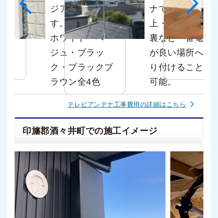
価格
ジアンテナで
ナです。屋根
本体
す。カラーは、
上・壁面・屋根
えれ
ホワイト・ベー
裏など一番電波
度
ジュ・ブラッ
が良い場所へ取
ク・ブラックブ
り付けることが
ラウン全4色
可能。
テレビアンテナ工事費用の詳細はこちら
印旛郡酒々井町での施工イメージ