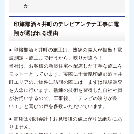
か
印旛郡酒々井町のテレビアンテナ工事に電
翔が選ばれる理由
● 印旛郡酒々井町
の施工は、熟練の職人が担当！電
波測定～
施工まで行うから、映りが違う！
当社は、
お客様の新築住宅へ配慮した丁寧な施工を
モットーとしています。
実際に千葉県印旛郡酒々井
町エリアのご物件に訪問の際には、
まずは現場調査
を入念に行います。熟練の技術を習得した自社社員
がお伺いするので、工事後、「
テレビの映りが良
い！」と喜びの声を多数いただいています。
● 電翔は明朗会計！お見積後の値上がりは絶対にあ
りません。