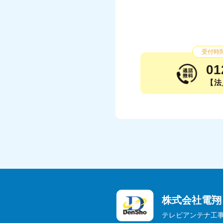
受付時間：
01
【法人
株式会社電翔
テレビアンテナ工