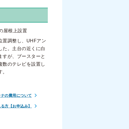
の屋根上設置
位置調整し、UHFアン
した。土台の近くに白
ますが、ブースターと
複数のテレビを設置し
す。
テナの費用について
れる方【お申込み】