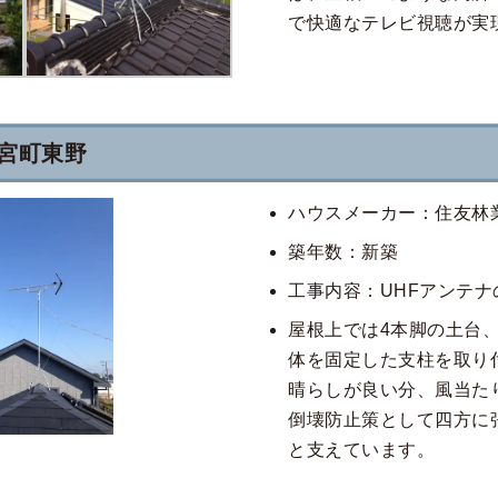
で快適なテレビ視聴が実
宮町東野
ハウスメーカー：住友林
築年数：新築
工事内容：UHFアンテナ
屋根上では4本脚の土台
体を固定した支柱を取り
晴らしが良い分、風当た
倒壊防止策として四方に
と支えています。