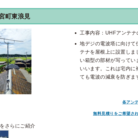
宮町東浪見
工事内容：UHFアンテナ
地デジの電波塔に向けて
テナを屋根上に設置しま
い箱型の部材が写ってい
いいます。これは宅内に
ても電波の減衰を防ぎま
各アン
無料見積りをご希望さ
をさらにご紹介